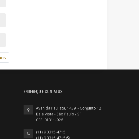
mos
ENDEREÇO E CONTATOS
Avenida Paulista, 1439 - Conjunto 12
Bela Vista - São Paulo / SP
CEP: 01311-926
(11) 9 3315-4715
(11) 9 3315-4715