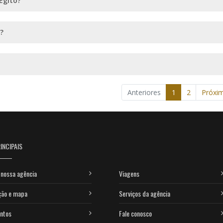
Egito?
?
Anteriores
1
2
Próxi
INCIPAIS
nossa agência
Viagens
ção e mapa
Serviços da agência
ntos
Fale conosco