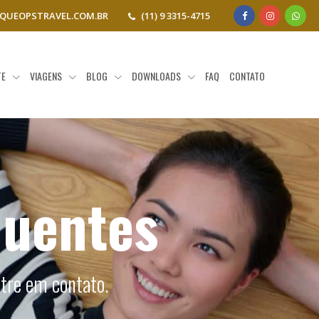
QUEOPSTRAVEL.COM.BR
(11) 9 3315-4715
TE
VIAGENS
BLOG
DOWNLOADS
FAQ
CONTATO
quentes
ntre em contato.