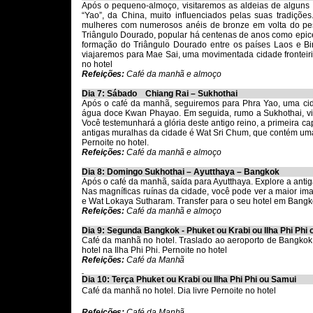
Após o pequeno-almoço, visitaremos as aldeias de alguns g
“Yao”, da China, muito influenciados pelas suas tradiçõe
mulheres com numerosos anéis de bronze em volta do pes
Triângulo Dourado, popular há centenas de anos como epice
formação do Triângulo Dourado entre os países Laos e Bir
viajaremos para Mae Sai, uma movimentada cidade fronteiriç
no hotel
Refeições:
Café da manhã e almoço
Dia 7: Sábado Chiang Rai – Sukhothai
Após o café da manhã, seguiremos para Phra Yao, uma cidad
água doce Kwan Phayao. Em seguida, rumo a Sukhothai, vi
Você testemunhará a glória deste antigo reino, a primeira ca
antigas muralhas da cidade é Wat Sri Chum, que contém um
Pernoite no hotel
.
Refeições:
Café da manhã e almoço
Dia 8: Domingo Sukhothai – Ayutthaya – Bangkok
Após o café da manhã, saída para Ayutthaya. Explore a antig
Nas magníficas ruínas da cidade, você pode ver a maior i
e Wat Lokaya Sutharam. Transfer para o seu hotel em Bangko
Refeições:
Café da manhã e almoço
Dia 9: Segunda Bangkok - Phuket ou Krabi ou Ilha Phi Phi
Café da manhã no hotel.
Traslado ao aeroporto de Bangko
hotel na Ilha Phi Phi.
Pernoite no hotel
Refeições:
Café da Manhã
Dia 10: Terça Phuket ou Krabi ou Ilha Phi Phi ou Samui
Café da manhã no hotel. Dia livre
Pernoite no hotel
Refeições:
Café da Manhã