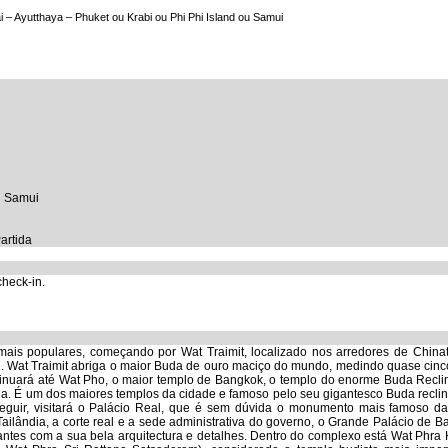
 – Ayutthaya – Phuket ou Krabi ou Phi Phi Island ou Samui
u Samui
artida
heck-in.
 mais populares, começando por Wat Traimit, localizado nos arredores de China
. Wat Traimit abriga o maior Buda de ouro maciço do mundo, medindo quase cinc
tinuará até Wat Pho, o maior templo de Bangkok, o templo do enorme Buda Recli
uda. É um dos maiores templos da cidade e famoso pelo seu gigantesco Buda recli
guir, visitará o Palácio Real, que é sem dúvida o monumento mais famoso da
ilândia, a corte real e a sede administrativa do governo, o Grande Palácio de B
itantes com a sua bela arquitectura e detalhes. Dentro do complexo está Wat Phr