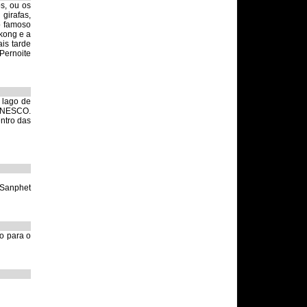
s, ou os
girafas,
o famoso
kong e a
is tarde
Pernoite
 lago de
 UNESCO.
entro das
 Sanphet
o para o