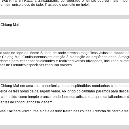
Wat Phra Sri Rattana Satsadaram), considerado o templo budista mais impor
em um único bloco de jade. Traslado e pernoite no hotel.
 Chiang Mai.
alizado no topo do Monte Suthep de onde teremos magníficas vistas da cidade d
e de Chiang Mai. Continuaremos em direção à plantação de orquídeas onde. Almo
fantes para conhecer os elefantes e realizar diversas atividades, incluindo alime
das de Elefantes específicas consultar valores.
e Chiang Mai em uma rota panorâmica pelas esplêndidas montanhas cobertas pe
cerca de três horas de paisagem verde. Ao longo do caminho paramos para desca
conhecido como templo branco, onde famosos artistas e arquitetos tailandeses 
 antes de continuar nossa viagem.
 Mae Kok para visitar uma aldeia da tribo Karen nas colinas. Retorno de barco e tr