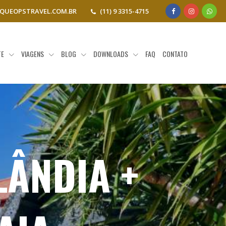
QUEOPSTRAVEL.COM.BR
(11) 9 3315-4715
TE
VIAGENS
BLOG
DOWNLOADS
FAQ
CONTATO
LÂNDIA +