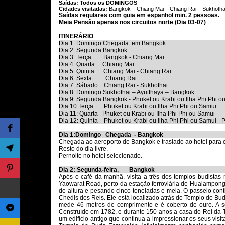
Saídas: Todos os DOMINGOS
Cidades visitadas:
Bangkok – Chiang Mai – Chiang Rai – Sukhothai
Saídas regulares com guia em espanhol min. 2 pessoas.
Meia Pensão apenas nos circuitos norte (Dia 03-07)
ITINERÁRIO
Dia 1: Domingo Chegada em Bangkok
Dia 2: Segunda Bangkok
Dia 3: Terça Bangkok - Chiang Mai
Dia 4: Quarta Chiang Mai
Dia 5: Quinta Chiang Mai - Chiang Rai
Dia 6: Sexta Chiang Rai
Dia 7: Sábado Chiang Rai - Sukhothai
Dia 8: Domingo Sukhothai – Ayutthaya – Bangkok
Dia 9: Segunda Bangkok - Phuket ou Krabi ou Ilha Phi Phi o
Dia 10:Terça
Phuket ou Krabi ou Ilha Phi Phi ou Samui
Dia 11: Quarta Phuket ou Krabi ou Ilha Phi Phi ou Samui
Dia 12: Quinta Phuket ou Krabi ou Ilha Phi Phi ou Samui - P
Dia 1:Domingo Chegada - Bangkok
Chegada ao aeroporto de Bangkok e traslado ao hotel para c
Resto do dia livre.
Pernoite no hotel selecionado.
Dia 2: Segunda-feira, Bangkok
Após o café da manhã, visita a três dos templos budistas
Yaowarat Road, perto da estação ferroviária de Hualampong
de altura e pesando cinco toneladas e meia. O passeio con
Chedis dos Reis. Ele está localizado atrás do Templo do B
mede 46 metros de comprimento e é coberto de ouro. A se
Construído em 1782, e durante 150 anos a casa do Rei da Ta
um edifício antigo que continua a impressionar os seus vis