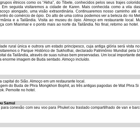
rupos étnicos como os “Akha”, do Tibete, conhecidos pelos seus trajes colorido
s. Em seguida visitaremos a cidade de Karen. Mais conhecida como a vila das 
coço alongado, uma visão extraordinária. Continuaremos nosso caminho até 
ntro do comércio de ópio. Do alto de uma colina podemos ver a beleza do rio Me
mânia e a Tailândia. Visita ao museu do ópio. Almoço em restaurante local. Ma
a com Mianmar e o ponto mais ao norte da Tailândia. No final, retorno ao hotel.
e rural única e outrora um estado principesco, cuja antiga glória será vista no
sitaremos o Parque Histórico de Sukhothai, declarado Patrimônio Mundial pela
pital da Tailândia, através de suas ruínas bem preservadas. Um local importante d
a enorme imagem de Buda sentado. Almoço incluído.
a capital do Sião. Almoço em um restaurante local.
magem do Buda de Phra Mongkhon Bophit, as três antigas pagodas de Wat Phra Si
k. Pernoite no hotel.
 ou Samui
k
para conexão com seu voo para Phuket ou traslado compartilhado de van e barc