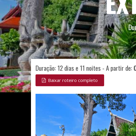
EX
Dur
Duração: 12 dias e 11 noites - A partir de:
Baixar roteiro completo