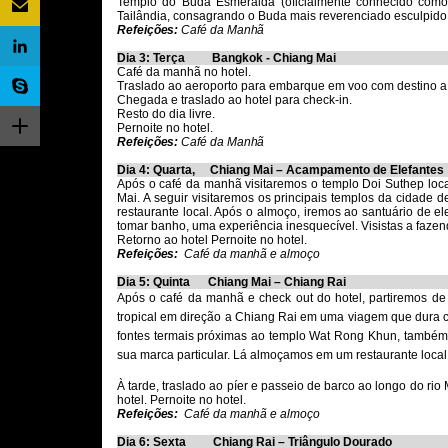
Templo do Buda Esmeralda (oficialmente conhecido como 
Tailândia, consagrando o Buda mais reverenciado esculpido 
Refeições:
Café da Manhã
Dia 3: Terça Bangkok - Chiang Mai
Café da manhã no hotel.
Traslado ao aeroporto para embarque em voo com destino a
Chegada e traslado ao hotel para check-in.
Resto do dia livre.
Pernoite no hotel.
Refeições:
Café da Manhã
Dia 4: Quarta, Chiang Mai – Acampamento de Elefantes
Após o café da manhã visitaremos o templo Doi Suthep loc
Mai. A seguir visitaremos os principais templos da cidad
restaurante local. Após o almoço, iremos ao santuário de ele
tomar banho, uma experiência inesquecível.
Visistas a fazen
Retorno ao hotel
Pernoite no hotel.
Refeições:
Café da manhã e almoço
Dia 5: Quinta Chiang Mai – Chiang Rai
Após o café da manhã e check out do hotel, partiremos d
tropical em direção a Chiang Rai em uma viagem que dura 
fontes termais próximas ao templo Wat Rong Khun, também 
sua marca particular. Lá almoçamos em um restaurante local
À tarde, traslado ao píer e passeio de barco ao longo do rio
hotel. Pernoite no hotel.
Refeições:
Café da manhã e almoço
Dia 6: Sexta Chiang Rai – Triângulo Dourado