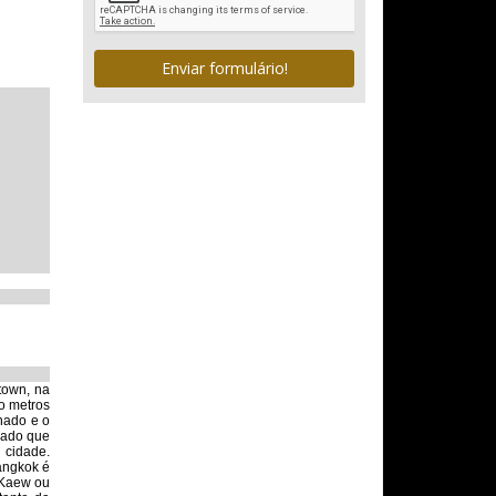
Enviar formulário!
town, na
o metros
nado e o
nado que
 cidade.
angkok é
a Kaew ou