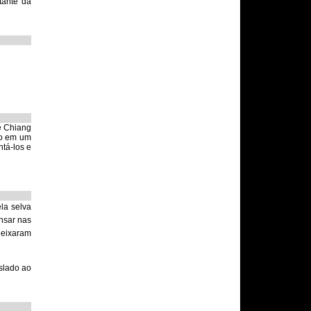
tante da
e Chiang
ço em um
ntá-los e
la selva
nsar nas
deixaram
aslado ao