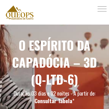
O ESPÍRITO DA
CAPADÓCIA – 3D
(Q-LTD-6)
Duração: 03 dias e 02 noites - A partir de:
Consultar Tabela
*